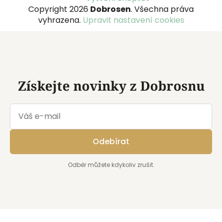
á
Copyright 2026
Dobrosen
. Všechna práva
p
vyhrazena.
Upravit nastavení cookies
a
t
í
Získejte novinky z Dobrosnu
Odebírat
Odběr můžete kdykoliv zrušit.