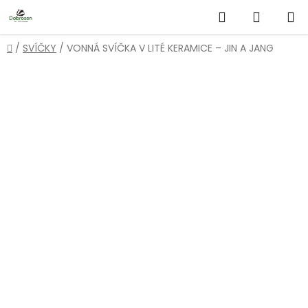
Přejít
Hledat
NÁKUP
na
obsah
KOŠÍK
Domů
/
SVÍČKY
/
VONNÁ SVÍČKA V LITÉ KERAMICE – JIN A JANG