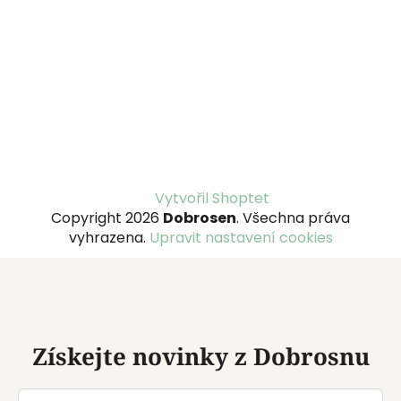
Z
Vytvořil Shoptet
á
Copyright 2026
Dobrosen
. Všechna práva
p
vyhrazena.
Upravit nastavení cookies
a
t
í
Získejte novinky z Dobrosnu