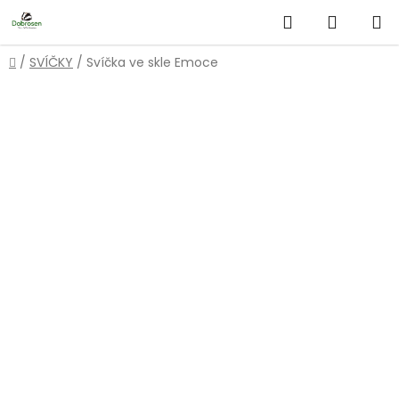
Přejít
Hledat
NÁKUP
na
obsah
KOŠÍK
Domů
/
SVÍČKY
/
Svíčka ve skle Emoce