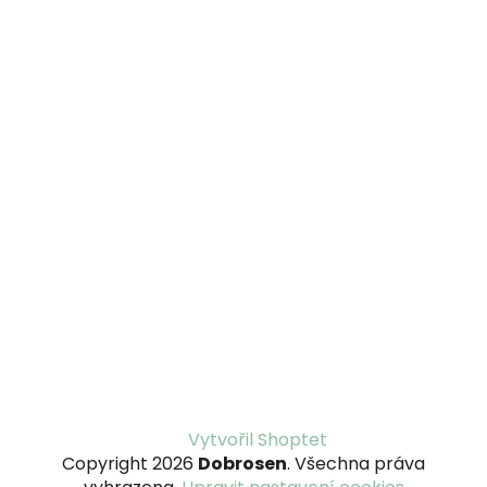
Z
Vytvořil Shoptet
á
Copyright 2026
Dobrosen
. Všechna práva
p