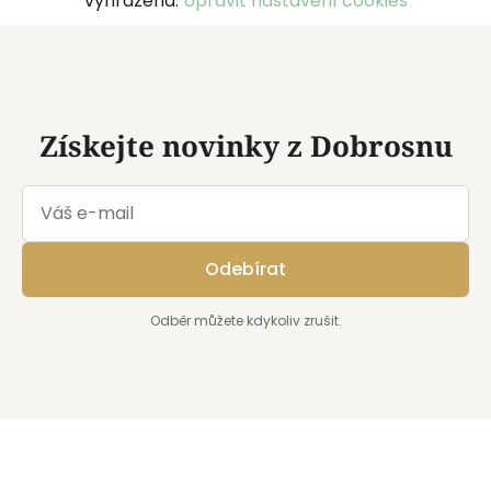
vyhrazena.
Upravit nastavení cookies
a
t
í
Získejte novinky z Dobrosnu
Odebírat
Odběr můžete kdykoliv zrušit.