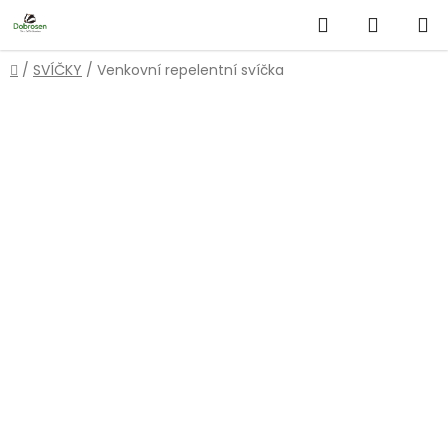
Přejít
Hledat
NÁKUP
na
obsah
KOŠÍK
Domů
/
SVÍČKY
/
Venkovní repelentní svíčka