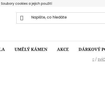
Soubory cookies a jejich použití
Doprava a Platba
Po
LA
UMĚLÝ KÁMEN
AKCE
DÁRKOVÝ P
Domů
/
SVÍ