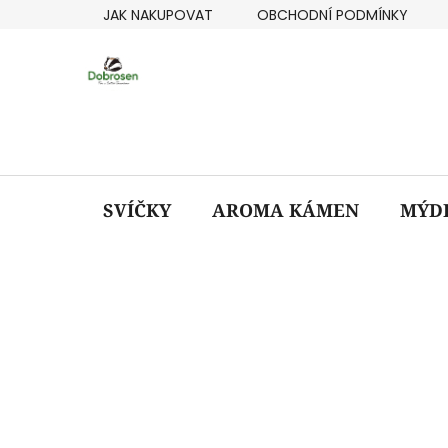
Přejít
JAK NAKUPOVAT
OBCHODNÍ PODMÍNKY
na
obsah
SVÍČKY
AROMA KÁMEN
MÝD