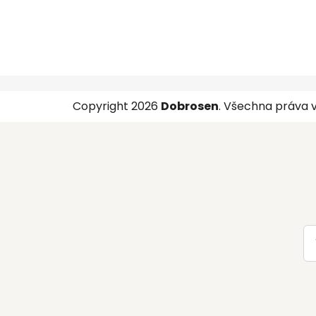
Z
Copyright 2026
Dobrosen
. Všechna práva 
á
p
a
t
í