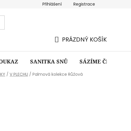
Přihlášení
Registrace
dmínky ochrany osobních údajů
Výroba na zakázku
PRÁZDNÝ KOŠÍK
NÁKUPNÍ
KOŠÍK
OUKAZ
SANITKA SNŮ
SÁZÍME ČESKO
ČKY
/
V PLECHU
/
Palmová kolekce Růžová