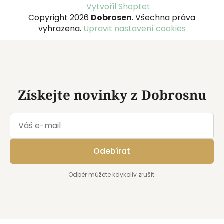
Z
Vytvořil Shoptet
á
Copyright 2026
Dobrosen
. Všechna práva
p
vyhrazena.
Upravit nastavení cookies
a
t
í
Získejte novinky z Dobrosnu
Odebírat
Odběr můžete kdykoliv zrušit.